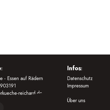
e
Infos
:
:
e - Essen auf Rädern
Datenschutz
4903191
Impressum
rkueche-reichard.de
Unser Blog
Über uns