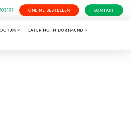
903191
ONLINE BESTELLEN
KONTAKT
BOCHUM
CATERING IN DORTMUND
Düsseldorf einfach
stellen
zubereitete Mahlzeiten nach Ihren
, bequem und unkompliziert.