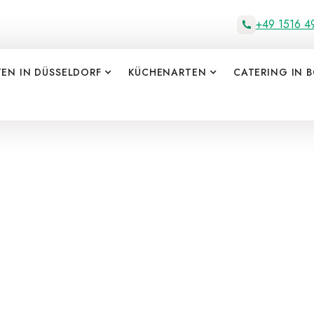
+49 1516 4
TEN IN DÜSSELDORF
KÜCHENARTEN
CATERING IN 
Catering in 
be
e Details
Holen Sie sich frisch 
Wünschen - schnell